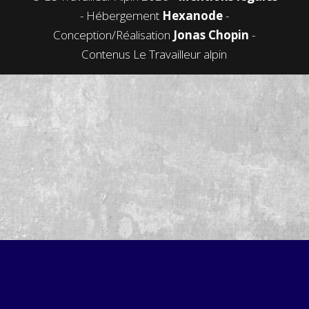
- Hébergement
Hexanode
-
Conception/Réalisation
Jonas Chopin
-
Contenus Le Travailleur alpin