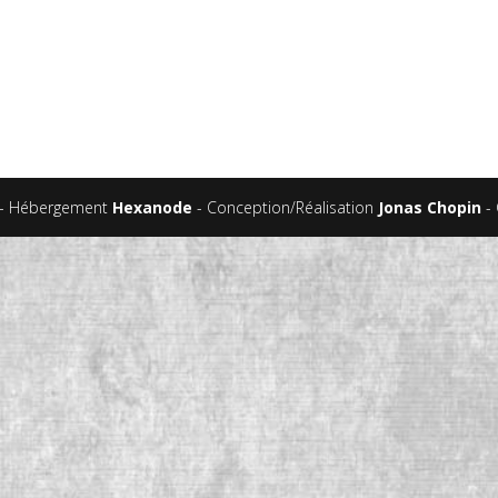
- Hébergement
Hexanode
- Conception/Réalisation
Jonas Chopin
- 