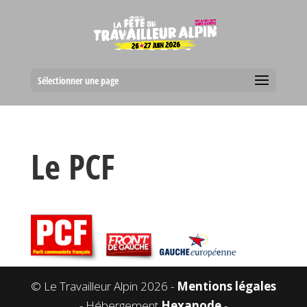
Sélectionner une page
Le PCF
© Le Travailleur Alpin 2026 -
Mentions légales
- Hébergement
Hexanode
-