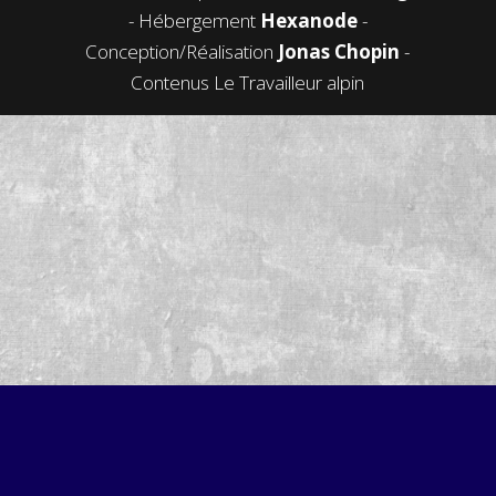
- Hébergement
Hexanode
-
Conception/Réalisation
Jonas Chopin
-
Contenus Le Travailleur alpin